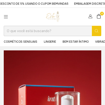
CONTO DE 5% USANDO O CUPOM BEMVINDA5
EMBALAGEM DISCRETA
0
COSMÉTICOS SENSUAIS
LINGERIE
BEM ESTAR ÍNTIMO
VIBRA