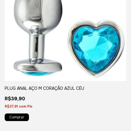
PLUG ANAL AÇO M CORAÇÃO AZUL CÉU
GE
R$39,90
R$
R
R$37,91
com
Pix